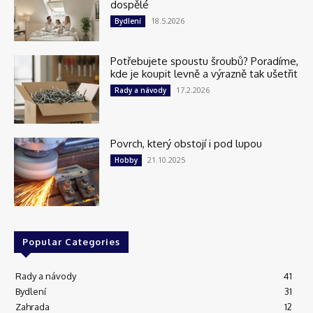
dospělé
18.5.2026
Bydlení
Potřebujete spoustu šroubů? Poradíme,
kde je koupit levně a výrazně tak ušetřit
17.2.2026
Rady a návody
Povrch, který obstojí i pod lupou
21.10.2025
Hobby
Popular Categories
Rady a návody
41
Bydlení
31
Zahrada
12