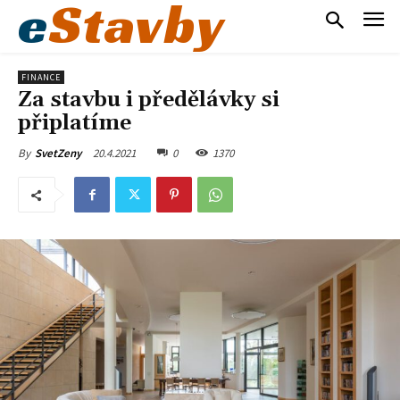
e
Stavby
FINANCE
Za stavbu i předělávky si
připlatíme
20.4.2021
0
1370
By
SvetZeny