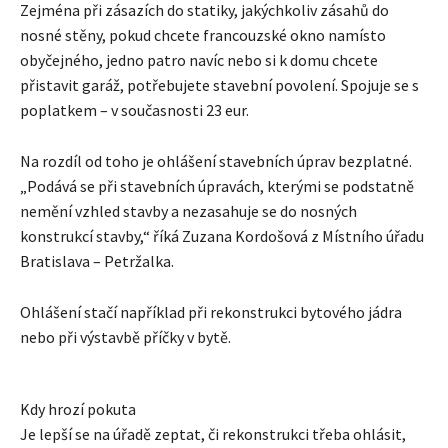
Zejména při zásazích do statiky, jakýchkoliv zásahů do
nosné stěny, pokud chcete francouzské okno namísto
obyčejného, ​​jedno patro navíc nebo si k domu chcete
přistavit garáž, potřebujete stavební povolení. Spojuje se s
poplatkem – v současnosti 23 eur.
Na rozdíl od toho je ohlášení stavebních úprav bezplatné.
„Podává se při stavebních úpravách, kterými se podstatně
nemění vzhled stavby a nezasahuje se do nosných
konstrukcí stavby,“ říká Zuzana Kordošová z Místního úřadu
Bratislava – Petržalka.
Ohlášení stačí například při rekonstrukci bytového jádra
nebo při výstavbě příčky v bytě.
Kdy hrozí pokuta
Je lepší se na úřadě zeptat, či rekonstrukci třeba ohlásit,