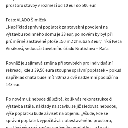
prostoru stavby v rozmezí od 10 eur do 500 eur.
Foto: VLADO Šimíček
„Například správní poplatek za stavební povolení na
výstavbu rodinného domu je 33 eur, po novém by byl při
průměrné zastavěné ploše 150 m2 zhruba 93 eur,“ říká Iveta
Virsíková, vedoucí stavebního úřadu Bratislava – Rača.
Rovněž je zajímavá změna při stavbách pro individuální
rekreaci, kde z 39,50 eura stoupne správní poplatek – pokud
například chata bude mít 80m2 a dvě nadzemní podlaží na
143 eur.
Po novém už nebude důležité, kolik vás rekonstrukce či
výstavba stála, náklady na stavbu se již sledovat nebudou,
výše poplatku bude záviset na objemu. „Všude, kde se
správní poplatek vypočítává z obestavěného prostoru,
nastává výrazná změna správního poplatku – a to při