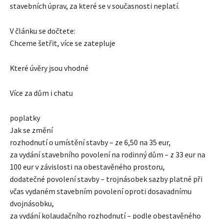
stavebních úprav, za které se v současnosti neplatí.
V článku se dočtete:
Chceme šetřit, více se zatepluje
Které úvěry jsou vhodné
Více za dům i chatu
poplatky
Jak se změní
rozhodnutí o umístění stavby – ze 6,50 na 35 eur,
za vydání stavebního povolení na rodinný dům – z 33 eur na
100 eur v závislosti na obestavěného prostoru,
dodatečné povolení stavby – trojnásobek sazby platné při
včas vydaném stavebním povolení oproti dosavadnímu
dvojnásobku,
za vydání kolaudačního rozhodnutí – podle obestavěného