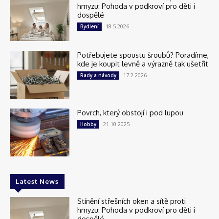
hmyzu: Pohoda v podkroví pro děti i
dospělé
18.5.2026
Bydlení
Potřebujete spoustu šroubů? Poradíme,
kde je koupit levně a výrazně tak ušetřit
17.2.2026
Rady a návody
Povrch, který obstojí i pod lupou
21.10.2025
Hobby
Latest News
Stínění střešních oken a sítě proti
hmyzu: Pohoda v podkroví pro děti i
dospělé