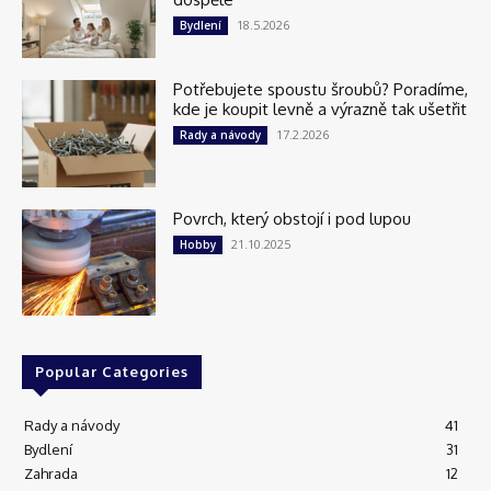
18.5.2026
Bydlení
Potřebujete spoustu šroubů? Poradíme,
kde je koupit levně a výrazně tak ušetřit
17.2.2026
Rady a návody
Povrch, který obstojí i pod lupou
21.10.2025
Hobby
Popular Categories
Rady a návody
41
Bydlení
31
Zahrada
12