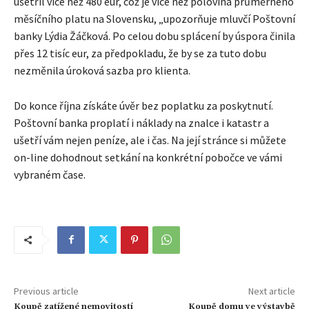
ušetřil více než 480 eur, což je více než polovina průměrného
měsíčního platu na Slovensku, „upozorňuje mluvčí Poštovní
banky Lýdia Žáčková. Po celou dobu splácení by úspora činila
přes 12 tisíc eur, za předpokladu, že by se za tuto dobu
nezměnila úroková sazba pro klienta.
Do konce října získáte úvěr bez poplatku za poskytnutí.
Poštovní banka proplatí i náklady na znalce i katastr a
ušetří vám nejen peníze, ale i čas. Na její stránce si můžete
on-line dohodnout setkání na konkrétní pobočce ve vámi
vybraném čase.
Previous article
Next article
Koupě zatížené nemovitostí
Koupě domu ve výstavbě