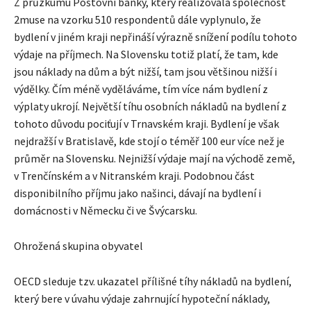
Z průzkumu Poštovní banky, který realizovala společnost
2muse na vzorku 510 respondentů dále vyplynulo, že
bydlení v jiném kraji nepřináší výrazně snížení podílu tohoto
výdaje na příjmech. Na Slovensku totiž platí, že tam, kde
jsou náklady na dům a být nižší, tam jsou většinou nižší i
výdělky. Čím méně vyděláváme, tím více nám bydlení z
výplaty ukrojí. Největší tíhu osobních nákladů na bydlení z
tohoto důvodu pociťují v Trnavském kraji. Bydlení je však
nejdražší v Bratislavě, kde stojí o téměř 100 eur více než je
průměr na Slovensku. Nejnižší výdaje mají na východě země,
v Trenčínském a v Nitranském kraji. Podobnou část
disponibilního příjmu jako našinci, dávají na bydlení i
domácnosti v Německu či ve Švýcarsku.
Ohrožená skupina obyvatel
OECD sleduje tzv. ukazatel přílišné tíhy nákladů na bydlení,
který bere v úvahu výdaje zahrnující hypoteční náklady,