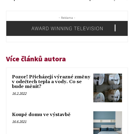
- Reklama -
Více článků autora
Pozor! Přicházejí výrazné změny
v odečtech tepla a vody. Co se
bude měnit?
16.2.2022
Koupě domu ve výstavbě
16.6.2021