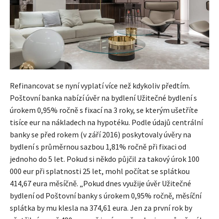
Refinancovat se nyní vyplatí více než kdykoliv předtím.
Poštovní banka nabízí úvěr na bydlení Užitečné bydlení s
úrokem 0,95% ročně s fixací na 3 roky, se kterým ušetříte
tisíce eur na nákladech na hypotéku. Podle údajů centrální
banky se před rokem (v září 2016) poskytovaly úvěry na
bydlení s průměrnou sazbou 1,81% ročně při fixaci od
jednoho do 5 let. Pokud si někdo půjčil za takový úrok 100
000 eur při splatnosti 25 let, mohl počítat se splátkou
414,67 eura měsíčně. „Pokud dnes využije úvěr Užitečné
bydlení od Poštovní banky s úrokem 0,95% ročně, měsíční
splátka by mu klesla na 374,61 eura. Jen za první rok by