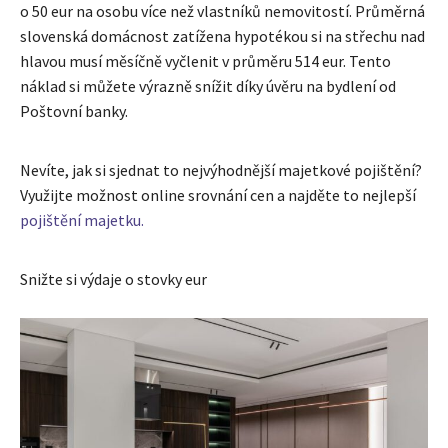
o 50 eur na osobu více než vlastníků nemovitostí. Průměrná
slovenská domácnost zatížena hypotékou si na střechu nad
hlavou musí měsíčně vyčlenit v průměru 514 eur. Tento
náklad si můžete výrazně snížit díky úvěru na bydlení od
Poštovní banky.
Nevíte, jak si sjednat to nejvýhodnější majetkové pojištění?
Využijte možnost online srovnání cen a najděte to nejlepší
pojištění majetku.
Snižte si výdaje o stovky eur