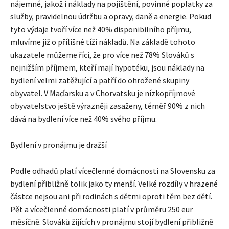
nájemné, jakož i náklady na pojištění, povinné poplatky za
služby, pravidelnou údržbu a opravy, daně a energie. Pokud
tyto výdaje tvoří více než 40% disponibilního příjmu,
mluvíme již o přílišné tíži nákladů. Na základě tohoto
ukazatele můžeme říci, že pro více než 78% Slováků s
nejnižším příjmem, kteří mají hypotéku, jsou náklady na
bydlení velmi zatěžující a patří do ohrožené skupiny
obyvatel. V Maďarsku a v Chorvatsku je nízkopříjmové
obyvatelstvo ještě výrazněji zasaženy, téměř 90% z nich
dává na bydlení více než 40% svého příjmu.
Bydlení v pronájmu je dražší
Podle odhadů platí vícečlenné domácnosti na Slovensku za
bydlení přibližně tolik jako ty menší. Velké rozdíly v hrazené
částce nejsou ani při rodinách s dětmi oproti těm bez dětí.
Pět a vícečlenné domácnosti platí v průměru 250 eur
měsíčně. Slováků žijících v pronájmu stojí bydlení přibližně