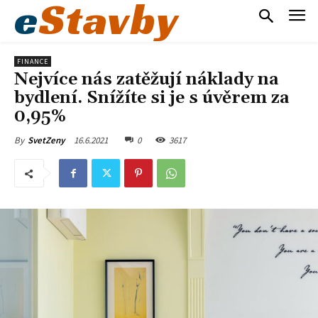
e
Stavby
FINANCE
Nejvíce nás zatěžují náklady na
bydlení. Snížíte si je s úvěrem za
0,95%
16.6.2021
0
3617
By
SvetZeny