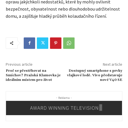
opravu jakýchkoli nedostatků, které by mohly ovlivnit
bezpečnost, obyvatelnost nebo dlouhodobou udržitelnost
domu, a zajišťuje hladký průběh kolaudačního řízení.
Previous article
Next article
Proč se přestěhovat na
Dostupný smartphone s prvky
Smíchov? Pražská Klamovka je
vlajkové lodě. Vivo představuje
ideálním místem pro život
nové V40 SE
- Reklama -