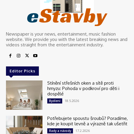
e
Stavby
Newspaper is your news, entertainment, music fashion
website. We provide you with the latest breaking news and
videos straight from the entertainment industry.
Editor Picks
Stínění střešních oken a sítě proti
hmyzu: Pohoda v podkroví pro děti i
dospělé
18.5.2026
Bydlení
Potřebujete spoustu šroubů? Poradíme,
kde je koupit levně a výrazně tak ušetřit
17.2.2026
Rady a návody