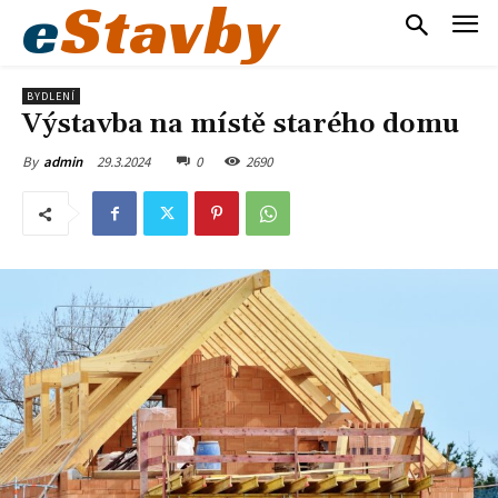
e
Stavby
BYDLENÍ
Výstavba na místě starého domu
29.3.2024
0
2690
By
admin