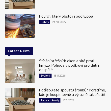
Povrch, který obstojí i pod lupou
21.10.2025
Hobby
Latest News
Stínění střešních oken a sítě proti
hmyzu: Pohoda v podkroví pro děti i
dospělé
18.5.2026
Bydlení
Potřebujete spoustu šroubů? Poradíme,
kde je koupit levně a výrazně tak ušetřit
17.2.2026
Rady a návody