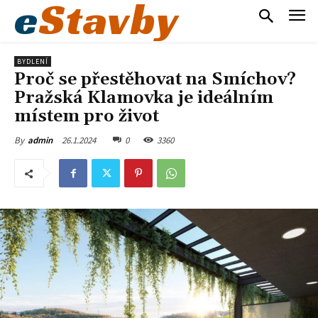
e
Stavby
BYDLENÍ
Proč se přestěhovat na Smíchov?
Pražská Klamovka je ideálním
místem pro život
26.1.2024
0
3360
By
admin