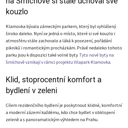
na Smíchově si stále uchoval své
kouzlo
Klamovka bývala zámeckým parkem, který byl vyhlášený
široko daleko. Nyní se jedná o místo, které si své kouzlo i
atmosféru stále zachovalo a láká k posezení, pořádání
pikniků i romantickým procházkám. Právě nedaleko tohoto
parku jsou k dispozici také volné byty.
Tyto nové byty na
Smíchově vznikají v rámci projektu Vilapark Klamovka
.
Klid, stoprocentní komfort a
bydlení v zeleni
Cílem rezidenčního bydlení je poskytnout klidné, komfortní
a moderní zázemí každému, kdo chce bydlet v obklopení
zeleně a s panoramatickým výhledem na Prahu.