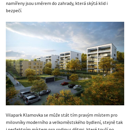
namířeny jsou směrem do zahrady, která skýtá klid i
bezpečí.
Vilapark Klamovka se může stát tím pravým místem pro
milovníky moderního a velkoměstského bydlení, stejně tak
i perfektním místem pro rodiny s dětmi, které touží po