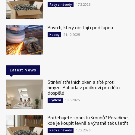
17.2.2026
Rady a návody
Povrch, který obstojí i pod lupou
21.10.2025
Hobby
Latest News
Stínění střešních oken a sítě proti
hmyzu: Pohoda v podkroví pro děti i
dospělé
18.5.2026
Bydlení
Potřebujete spoustu šroubů? Poradíme,
kde je koupit levně a výrazně tak ušetřit
17.2.2026
Rady a návody