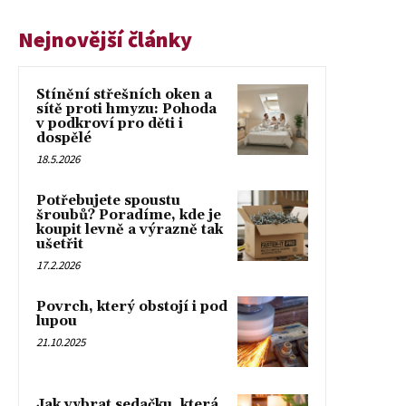
Nejnovější články
Stínění střešních oken a
sítě proti hmyzu: Pohoda
v podkroví pro děti i
dospělé
18.5.2026
Potřebujete spoustu
šroubů? Poradíme, kde je
koupit levně a výrazně tak
ušetřit
17.2.2026
Povrch, který obstojí i pod
lupou
21.10.2025
Jak vybrat sedačku, která