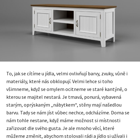
To, jak se cítíme u jídla, velmi ovlivňují barvy, zvuky, vůně i
materiály, které nás obklopují. Velmi lehce si toho
všimneme, když se omylem ocitneme ve staré kantýně, o
kterou se majitel nestará. Je tmavá, ponurá, vybavená
starým, oprýskaným „nábytkem“, stěny mají našedlou
barvu. Tady se nám jíst vůbec nechce, odcházíme. Doma se
nám tohle nestane, když máme možnost si místnosti
zařizovat dle svého gusta. Je ale mnoho věcí, které
můžeme změnit, abychom stolovali rádi a jídlo si užívali i