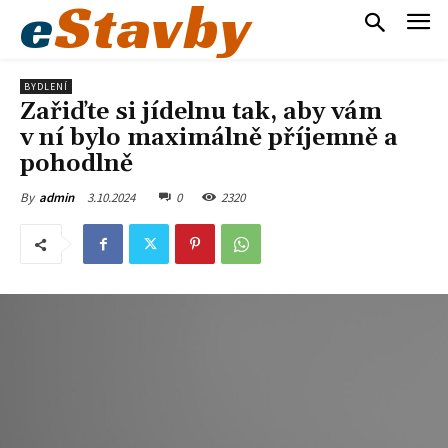
e
Stavby
BYDLENÍ
Zařiďte si jídelnu tak, aby vám
v ní bylo maximálně příjemně a
pohodlně
3.10.2024
0
2320
By
admin