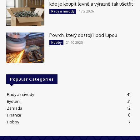
kde je koupit levně a výrazně tak ušetřit
17.2.2026
Rady a návody
Povrch, který obstojí i pod lupou
21.10.2025
Hobby
Popular Categories
Rady a návody
41
Bydlení
31
Zahrada
12
Finance
8
Hobby
7