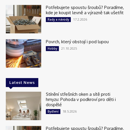
Potřebujete spoustu šroubů? Poradíme,
kde je koupit levně a výrazně tak ušetřit
17.2.2026
Rady a návody
Povrch, který obstojí i pod lupou
21.10.2025
Hobby
Latest News
Stínění střešních oken a sítě proti
hmyzu: Pohoda v podkroví pro děti i
dospělé
18.5.2026
Bydlení
Potřebujete spoustu šroubů? Poradíme,