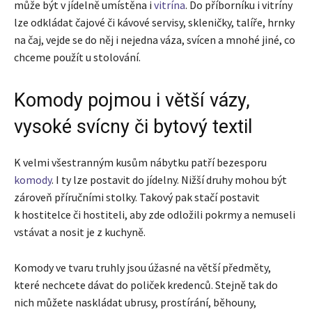
může být v jídelně umístěna i
vitrína
. Do příborníku i vitríny
lze odkládat čajové či kávové servisy, skleničky, talíře, hrnky
na čaj, vejde se do něj i nejedna váza, svícen a mnohé jiné, co
chceme použít u stolování.
Komody pojmou i větší vázy,
vysoké svícny či bytový textil
K velmi všestranným kusům nábytku patří bezesporu
komody
. I ty lze postavit do jídelny. Nižší druhy mohou být
zároveň příručními stolky. Takový pak stačí postavit
k hostitelce či hostiteli, aby zde odložili pokrmy a nemuseli
vstávat a nosit je z kuchyně.
Komody ve tvaru truhly jsou úžasné na větší předměty,
které nechcete dávat do poliček kredenců. Stejně tak do
nich můžete naskládat ubrusy, prostírání, běhouny,