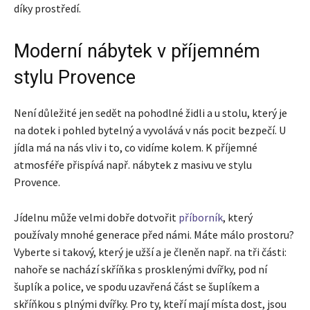
díky prostředí.
Moderní nábytek v příjemném
stylu Provence
Není důležité jen sedět na pohodlné židli a u stolu, který je
na dotek i pohled bytelný a vyvolává v nás pocit bezpečí. U
jídla má na nás vliv i to, co vidíme kolem. K příjemné
atmosféře přispívá např. nábytek z masivu ve stylu
Provence.
Jídelnu může velmi dobře dotvořit
příborník
, který
používaly mnohé generace před námi. Máte málo prostoru?
Vyberte si takový, který je užší a je členěn např. na tři části:
nahoře se nachází skříňka s prosklenými dvířky, pod ní
šuplík a police, ve spodu uzavřená část se šuplíkem a
skříňkou s plnými dvířky. Pro ty, kteří mají místa dost, jsou