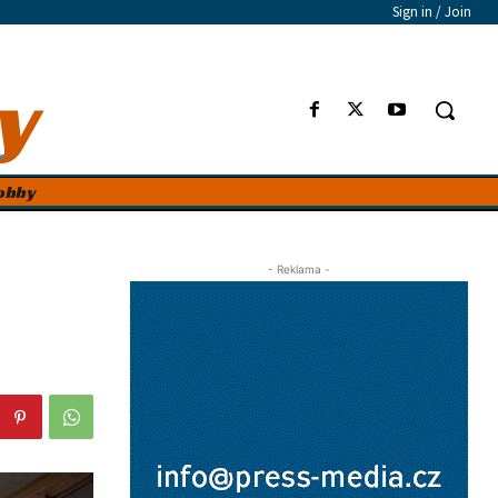
Sign in / Join
y
e
obby
- Reklama -