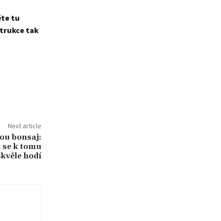
ěte tu
trukce tak
Next article
kou bonsaj:
 se k tomu
skvěle hodí