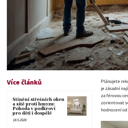
Více článků
Plánujete rek
je zásadní naj
za férovou cen
Stínění střešních oken
zorientovat se
a sítě proti hmyzu:
Pohoda v podkroví
hodnocení od 
pro děti i dospělé
18.5.2026