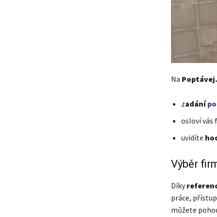
Na
Poptávej
z
adání
po
osloví vás 
uvidíte
hod
Výběr firm
Díky
referen
práce, přístu
můžete pohodl