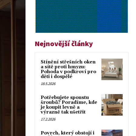
Nejnovější články
Stínění střešních oken
a sítě proti hmyzu:
Pohoda v podkroví pro
děti i dospělé
18.5.2026
Potřebujete spoustu
šroubů? Poradíme, kde
je koupit levně a
výrazně tak ušetřit
17.2.2026
Povrch, který obstojí i