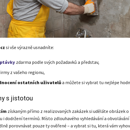
.cz
si vše výrazně usnadníte:
ptávky
zdarma podle svých požadavků a představ,
firmy z vašeho regionu,
nocení ostatních uživatelů
a můžete si vybrat tu nejlépe hod
y s jistotou
cím
získaným přímo z realizovaných zakázek si uděláte obrázek o 
pu i dodržení termínů. Místo zdlouhavého vyhledávání a obvolávání
ně porovnávat pouze ty ověřené – a vybrat si tu, která vám vyhovu