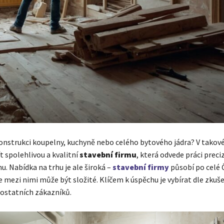
onstrukci koupelny, kuchyně nebo celého bytového jádra? V takov
ít spolehlivou a kvalitní
stavební firmu
, která odvede práci preci
u. Nabídka na trhu je ale široká –
stavební firmy
působí po celé 
 mezi nimi může být složité. Klíčem k úspěchu je vybírat dle zkuš
ostatních zákazníků.