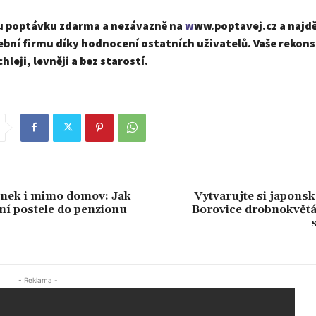
u poptávku zdarma a nezávazně na
w
w
w.poptavej.cz a najd
bní firmu díky hodnocení ostatních uživatelů. Vaše rekons
leji, levněji a bez starostí.
ánek i mimo domov: Jak
Vytvarujte si japons
lní postele do penzionu
Borovice drobnokvětá
- Reklama -