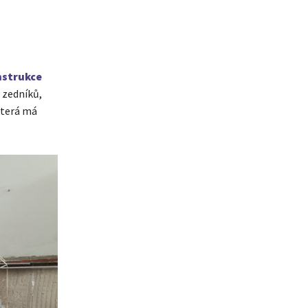
nstrukce
– zedníků,
která má