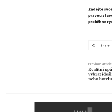
Zadejte svo
pravou stave
proběhne rych
Share
Previous article
Kvalitní sp
vybrat ideá
nebo hotelu