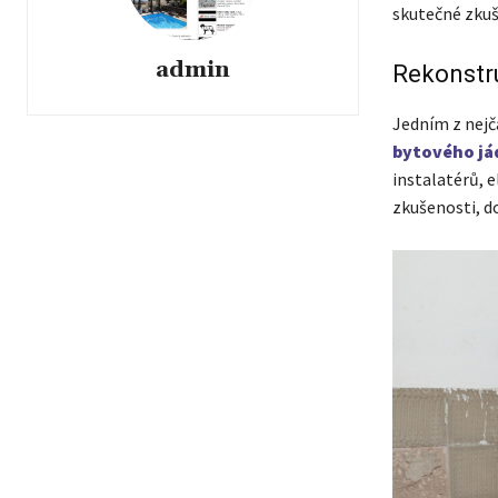
skutečné zkušen
admin
Rekonstru
Jedním z nejča
bytového já
instalatérů, e
zkušenosti, do