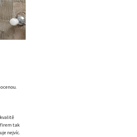
nocenou.
kvalitě
 firem tak
je nejvíc.