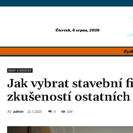
Čtvrtek, 6 srpna, 2026
Bydl
RADY A NÁVODY
Jak vybrat stavební 
zkušeností ostatních
By
admin
21.7.2025
0
834