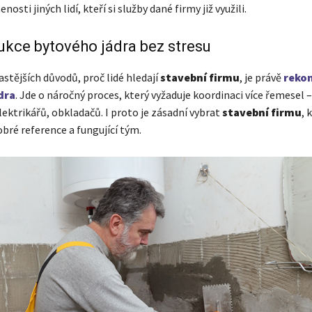
osti jiných lidí, kteří si služby dané firmy již využili.
kce bytového jádra bez stresu
stějších důvodů, proč lidé hledají
stavební firmu
, je právě
reko
dra
. Jde o náročný proces, který vyžaduje koordinaci více řemesel 
lektrikářů, obkladačů. I proto je zásadní vybrat
stavební firmu
, 
bré reference a fungující tým.