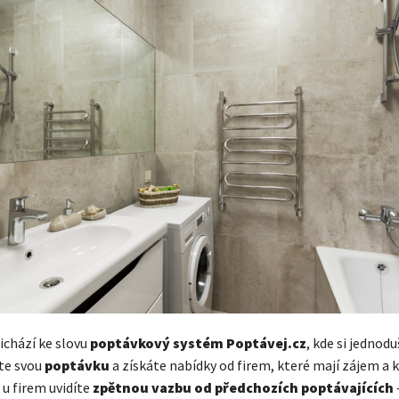
ichází ke slovu
poptávkový systém Poptávej.cz
, kde si jednod
te svou
poptávku
a získáte nabídky od firem, které mají zájem a k
 u firem uvidíte
zpětnou vazbu od předchozích poptávajících