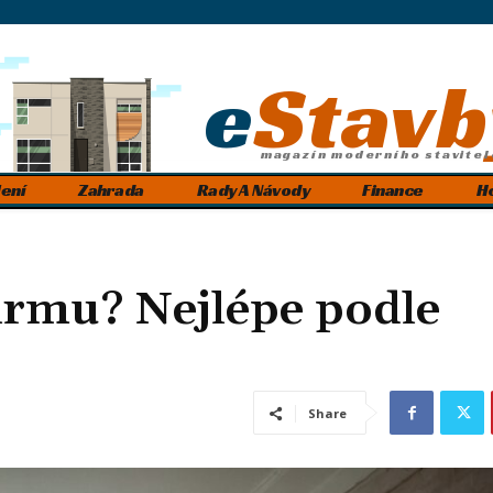
e
Stavb
magazín moderního stavitel
ení
Zahrada
Rady A Návody
Finance
H
firmu? Nejlépe podle
Share