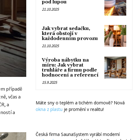
pod lupou
21.10.2025
Jak vybrat sedačku,
která obstojí v
každodenním provozu
21.10.2025
Výroba nábytku na
míru: Jak vybrat
truhláře a firmu podle
hodnocení a referencí
15.9.2025
ém případě
zně, včas a
Máte sny o teplém a tichém domově? Nová
ČR, a
okna z plastu
je promění v realitu!
eností a
Česká firma SaunaSystem vyrábí moderní