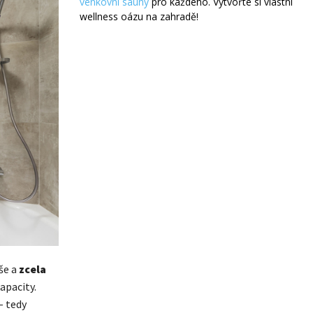
venkovní sauny
pro každého. Vytvořte si vlastní
wellness oázu na zahradě!
uše a
zcela
apacity.
– tedy