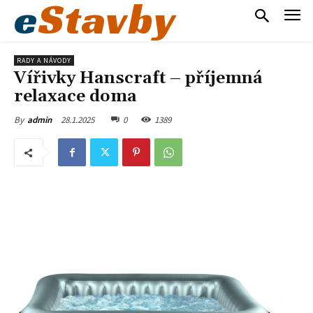
e
Stavby
RADY A NÁVODY
Vířivky Hanscraft – příjemná
relaxace doma
28.1.2025
0
1389
By
admin