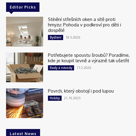
Editor Picks
Stínění střešních oken a sítě proti
hmyzu: Pohoda v podkroví pro děti i
dospělé
18.5.2026
Bydlení
Potřebujete spoustu šroubů? Poradíme,
kde je koupit levně a výrazně tak ušetřit
17.2.2026
Rady a návody
Povrch, který obstojí i pod lupou
21.10.2025
Hobby
Latest News