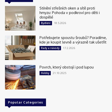
Stínění střešních oken a sítě proti
hmyzu: Pohoda v podkroví pro děti i
dospělé
18.5.2026
Bydlení
Potřebujete spoustu šroubů? Poradíme,
kde je koupit levně a výrazně tak ušetřit
17.2.2026
Rady a návody
Povrch, který obstojí i pod lupou
21.10.2025
Hobby
Popular Categories