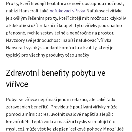
Pro ty, kteří hledají flexibilní a cenově dostupnou možnost,
nabízí Hanscraft také
nafukovací vířivky
. Nafukovací vířivka
je skvělým řešením pro ty, kteří chtějí mít možnost kdykoliv
a kdekoliv si užít relaxační koupel. Tyto vířivky jsou snadno
přenosné, rychle sestavitelné a nenáročné na prostor.
Navzdory své jednoduchosti nabízí nafukovací vířivka
Hanscraft vysoký standard komfortu a kvality, který je
typický pro všechny produkty této značky.
Zdravotní benefity pobytu ve
vířivce
Pobyt ve vířivce nepřináší jenom relaxaci, ale také řadu
zdravotních benefitů. Pravidelné používání vířivky může
pomoci zmírnit stres, uvolnit svalové napětí a zlepšit
krevní oběh. Teplá voda a masážní trysky stimulují tělo i
mysl, což může vést ke zlepšení celkové pohody. Mnozí lidé