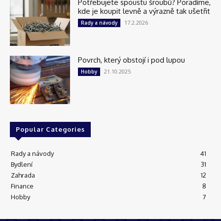
Potřebujete spoustu šroubů? Poradíme,
kde je koupit levně a výrazně tak ušetřit
17.2.2026
Rady a návody
Povrch, který obstojí i pod lupou
21.10.2025
Hobby
Popular Categories
Rady a návody
41
Bydlení
31
Zahrada
12
Finance
8
Hobby
7