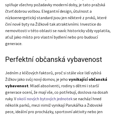
splňuje všechny požadavky moderní doby, je tato pražská
čtvrť dobrou volbou. Elegantní design, útulnost a
nízkoenergetický standard jsou jen některé z prvků, které
činí nové byty na Žižkově tak atraktivními. Investice do
nemovitosti v této oblasti se navíc historicky vždy vyplatila,
ať už jako místo pro vlastní bydlení nebo pro budoucí
generace.
Perfektní občanská vybavenost
Jedním z klíčových faktorů, proč si stále více lidí vybírá
Žižkov jako svůj nový domov, je jeho
vynikající občanská
vybavenost
. Mladí absolventi, rodiny s dětmi i starší
generace ocení, že mají vše, co potřebují, doslova na dosah
ruky. V
okolí nových bytových jednotek
se nachází hned
několik parků, mezi nimiž vynikají Parukářka a Židovské
pece, ideální pro procházky, sportovní aktivity nebo jen