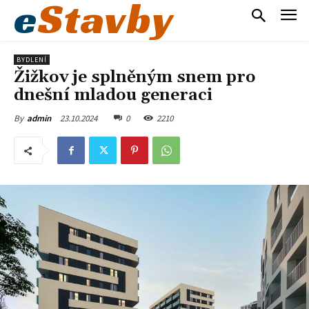
e
Stavby
BYDLENÍ
Žižkov je splněným snem pro
dnešní mladou generaci
23.10.2024
0
2210
By
admin