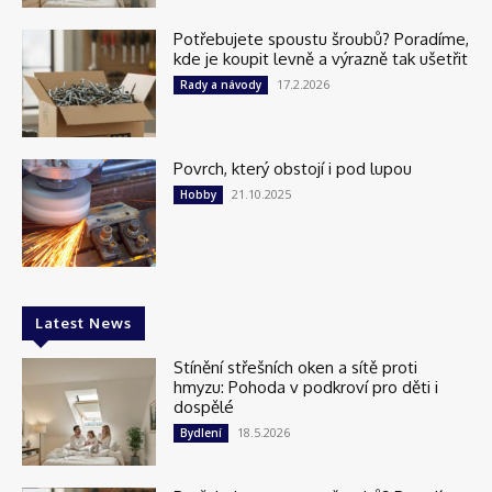
Potřebujete spoustu šroubů? Poradíme,
kde je koupit levně a výrazně tak ušetřit
17.2.2026
Rady a návody
Povrch, který obstojí i pod lupou
21.10.2025
Hobby
Latest News
Stínění střešních oken a sítě proti
hmyzu: Pohoda v podkroví pro děti i
dospělé
18.5.2026
Bydlení