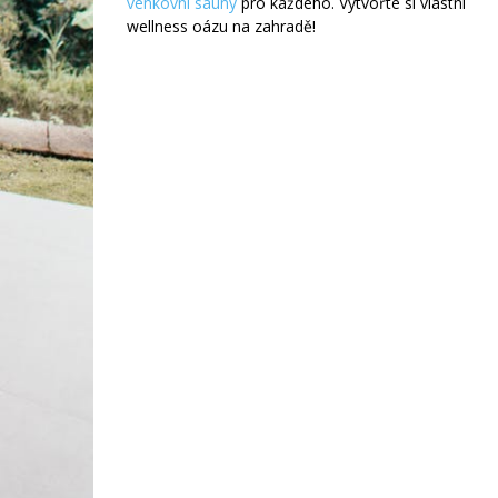
venkovní sauny
pro každého. Vytvořte si vlastní
wellness oázu na zahradě!