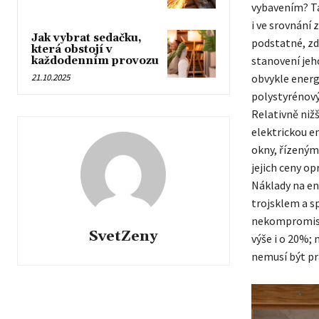
vybavením? Ta
i ve srovnání
Jak vybrat sedačku,
podstatné, zd
která obstojí v
stanovení jeho
každodenním provozu
21.10.2025
obvykle energe
polystyrénový
Relativně nižš
elektrickou e
okny, řízeným
jejich ceny o
Náklady na en
trojsklem a sp
nekompromisn
SvetZeny
výše i o 20%
nemusí být pr