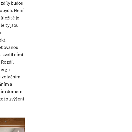
ozdíly budou
obydlí. Není
ležité je
le ty jsou
o
ekt.
třebovanou
s kvalitními
 Rozdíl
ergii.
 izolačním
áním a
dním domem
oto zvýšení