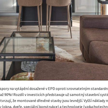
úspory na vytápění dosažené v EPD oproti srovnatelným standar
až 90%! Rozdíl v investicích představuje už samotný stavební syst
tvrzují, že montované dřevěné stavby jsou levnější. Vyšší náklady 
y (okna, dveře, speciální konstrukce) a technologie (vzduchotechn