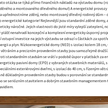
to otázka se týká přímo finančních nákladů na výstavbu domu (r
 zděného a montovaného dřevěného domu!) A energetické provozy 
a upřednostníme zděný, nebo montovaný dřevěný rodinný dům – dů
 energetické kategorie! Nejlevnější jsou standardní zděné domy, a
ticky náročné. Jejich vlastnosti do jisté míry vylepší zateplení, n
 plášť nenahradí koncepční a komplexní energeticky úsporný proj
í vstupní investice na jejich výstavbu se odrazí v částkách za spo
nergii a plyn. Nízkoenergetické domy (NED) s izolaci kolem 18 cm, 
 větráním a precizním provedením stavby jsou samozřejmě dražší.
proti standardním stavbám se vrátí v podobě úspor v platbách za en
ergeticky pasivní domy (EPD) z vybraných stavebních materiálů, s
eciálními exteriérovými dveřmi, s izolací do 40 cm, s řízeným větr
ě důkladným provedením stavby budou v porovnání se standar
; no se seriózním stavitelem a dobrým stavebním managementem t
avidlem.