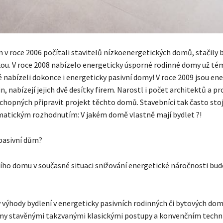
v roce 2006 počítali stavitelů nízkoenergetických domů, stačily 
kou. V roce 2008 nabízelo energeticky úsporné rodinné domy už té
 nabízeli dokonce i energeticky pasivní domy! V roce 2009 jsou en
n, nabízejí jejich dvě desítky firem. Narostl i počet architektů a p
chopných připravit projekt těchto domů. Stavebníci tak často stoj
atickým rozhodnutím: V jakém domě vlastně mají bydlet ?!
pasivní dům?
ího domu v současné situaci snižování energetické náročnosti bud
y výhody bydlení v energeticky pasivních rodinných či bytových do
omy stavěnými takzvanými klasickými postupy a konvenčním tech