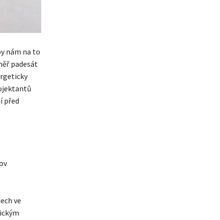
by nám na to
měř padesát
ergeticky
rojektantů
í před
ov
mech ve
nickým