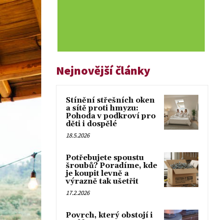
Nejnovější články
Stínění střešních oken
a sítě proti hmyzu:
Pohoda v podkroví pro
děti i dospělé
18.5.2026
Potřebujete spoustu
šroubů? Poradíme, kde
je koupit levně a
výrazně tak ušetřit
17.2.2026
Povrch, který obstojí i