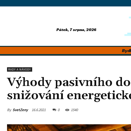
Pátek, 7 srpna, 2026
Bydl
RADY A NÁVODY
Výhody pasivního do
snižování energetic
By
SvetZeny
16.6.2021
0
1540