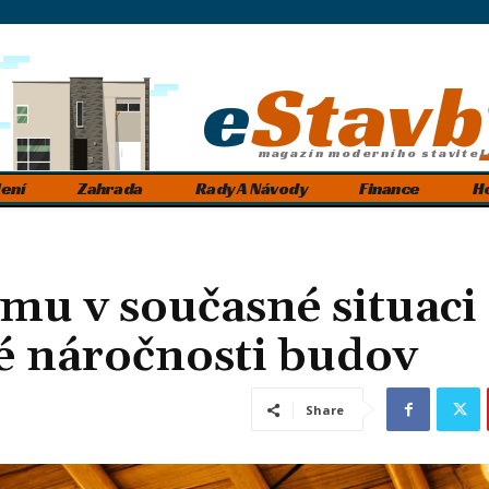
e
Stavb
magazín moderního stavitel
ení
Zahrada
Rady A Návody
Finance
H
mu v současné situaci
ké náročnosti budov
Share