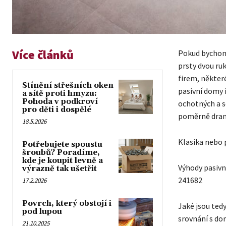
Více článků
Pokud bychom 
prsty dvou ru
firem, některé
Stínění střešních oken
pasivní domy i
a sítě proti hmyzu:
Pohoda v podkroví
ochotných a s
pro děti i dospělé
poměrně dram
18.5.2026
Klasika nebo 
Potřebujete spoustu
šroubů? Poradíme,
kde je koupit levně a
Výhody pasivn
výrazně tak ušetřit
241682
17.2.2026
Povrch, který obstojí i
Jaké jsou ted
pod lupou
srovnání s d
21.10.2025