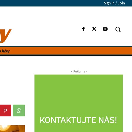
Sign in / Join
y
e
obby
- Reklama -