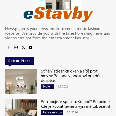
e
Stavby
Newspaper is your news, entertainment, music fashion
website. We provide you with the latest breaking news and
videos straight from the entertainment industry.
Editor Picks
Stínění střešních oken a sítě proti
hmyzu: Pohoda v podkroví pro děti i
dospělé
18.5.2026
Bydlení
Potřebujete spoustu šroubů? Poradíme,
kde je koupit levně a výrazně tak ušetřit
17.2.2026
Rady a návody