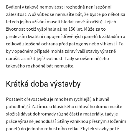
Bydlení v takové nemovitosti rozhodně není sezónní
záležitost. A už vůbec se nemusíte bát, že byste po několika
letech jejího užívání museli hledat nové útočiště. Jejich
životnost totiž vyšplhala až na 150 let. Může za to
především kvalitní napojení dřevěných panelů k základům a
celkově zlepšená ochrana před patogeny nebo vlhkostí. Ta
by v opačném případě mohla zdraví vaší stavby výrazně
narušit a snížit její životnost. Tady se ovšem něčeho
takového rozhodně bát nemusíte.
Krátká doba výstavby
Postavit dřevostavbu je mnohem rychlejší, a hlavně
pohodlnější. Zatímco u klasického cihlového domu musíte
složitě dávat dohromady různé části a materiály, tady je
práce výrazně jednodušší. Stěny vzniknou přesným složením
panelů do jednoho robustního celku. Zbytek stavby poté