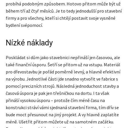
probíhá podobným způsobem. Hotovo přitom může být už
během tří až čtyř měsíců. Je to tedy jednodušší pro stavební
firmy a pro všechny, kteří si chtějí postavit svoje vysněné
bydlení svépomocí.
Nízké náklady
Poskládat si dům jako stavebnici nepřináší jen časovou, ale
také finanční úsporu. Šetří se přitom už na vstupu. Materiál
pro dřevostavbu je pořád poměrně levný, a hlavně efektivní
na výrobu. Jednotlivé části jde snadno vytvořit ve fabrice s
pomocí precizních strojů. Následná jednoduchost stavby a
časová úspora je pak jen třešničkou na dortu. I ta však
přináší vysokou úsporu – protože čím méně času na
konstrukci stráví vámi sjednaná stavební firma, tím dřív se
bude moct přesunout na jiný projekt. A vy hlavně zaplatíte
méně. Ušetřit přitom můžete už na samotném začátku.