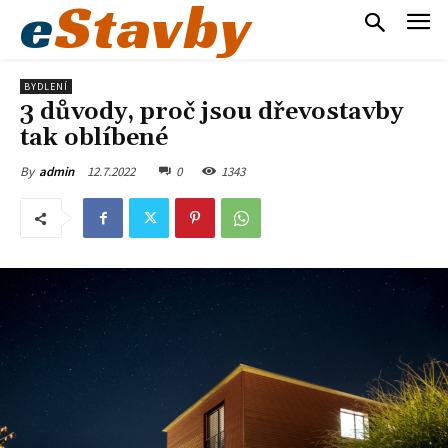
e
Stavby
BYDLENÍ
3 důvody, proč jsou dřevostavby
tak oblíbené
12.7.2022
0
1343
By
admin