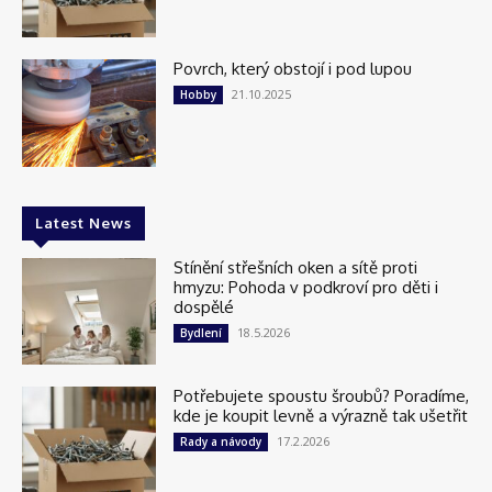
Povrch, který obstojí i pod lupou
21.10.2025
Hobby
Latest News
Stínění střešních oken a sítě proti
hmyzu: Pohoda v podkroví pro děti i
dospělé
18.5.2026
Bydlení
Potřebujete spoustu šroubů? Poradíme,
kde je koupit levně a výrazně tak ušetřit
17.2.2026
Rady a návody