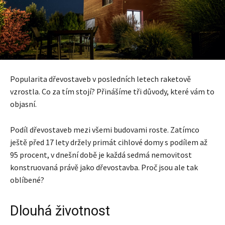
Popularita dřevostaveb v posledních letech raketově
vzrostla. Co za tím stojí? Přinášíme tři důvody, které vám to
objasní.
Podíl dřevostaveb mezi všemi budovami roste. Zatímco
ještě před 17 lety držely primát cihlové domy s podílem až
95 procent, v dnešní době je každá sedmá nemovitost
konstruovaná právě jako dřevostavba. Proč jsou ale tak
oblíbené?
Dlouhá životnost