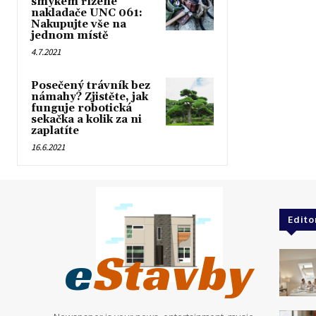
smykem řízené
nakladače UNC 061:
Nakupujte vše na
jednom místě
4.7.2021
Posečený trávník bez
námahy? Zjistěte, jak
funguje robotická
sekačka a kolik za ni
zaplatíte
16.6.2021
Edito
e
Stavby