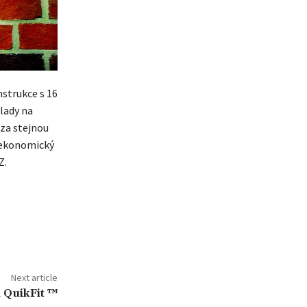
nstrukce s 16
lady na
 za stejnou
e ekonomický
Z.
Next article
 QuikFit ™