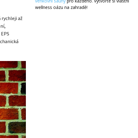
venkovní sauny
pro každého. Vytvořte si vlastní
wellness oázu na zahradě!
rychleji až
ní,
o EPS
echanická