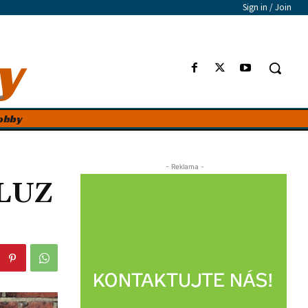
Sign in / Join
y
e
obby
- Reklama -
ELUZ