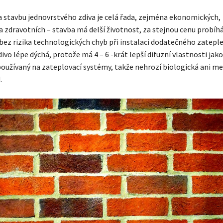
stavbu jednovrstvého zdiva je celá řada, zejména ekonomických,
 zdravotních – stavba má delší životnost, za stejnou cenu probíhá 
 bez rizika technologických chyb při instalaci dodatečného zateple
ivo lépe dýchá, protože má 4 – 6 -krát lepší difuzní vlastnosti jak
používaný na zateplovací systémy, takže nehrozí biologická ani m
.