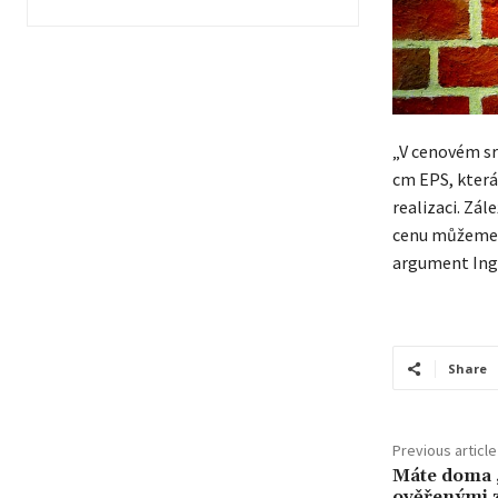
„V cenovém sr
cm EPS, která
realizaci. Zál
cenu můžeme m
argument Ing.
Share
Previous article
Máte doma 
ověřenými 