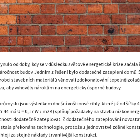
ynulo od doby, kdy se v důsledku světové energetické krize začala 
áročnost budov. Jedním z řešení bylo dodatečné zateplení domů. 
ýrobci stavebních materiálů věnovali zdokonalování tepelněizolač
iva, aby vyhověly nárokům na energeticky úsporné budovy.
růmyslu jsou výsledkem dnešní voštinové cihly, které již od šířky 
 44 má U = 0,17 W / m2K) splňují požadavky na stavbu nízkoenerg
nosti dodatečně zateplovat. Z dodatečného zateplování novosta
í stala překonána technologie, protože z jednovrstvé zděné konst
leji za stejné náklady trvanlivější konstrukci.