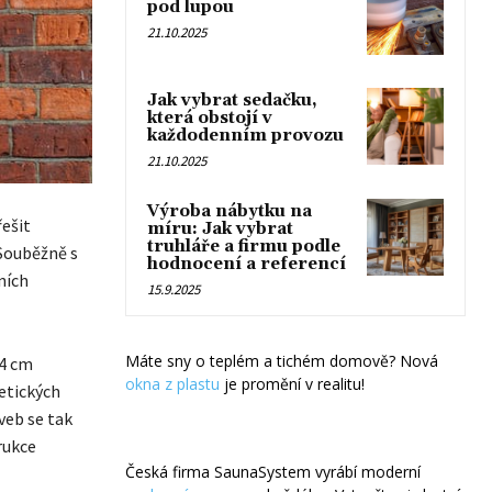
pod lupou
21.10.2025
Jak vybrat sedačku,
která obstojí v
každodenním provozu
21.10.2025
Výroba nábytku na
řešit
míru: Jak vybrat
truhláře a firmu podle
Souběžně s
hodnocení a referencí
ních
15.9.2025
Máte sny o teplém a tichém domově? Nová
44 cm
okna z plastu
je promění v realitu!
etických
veb se tak
rukce
Česká firma SaunaSystem vyrábí moderní