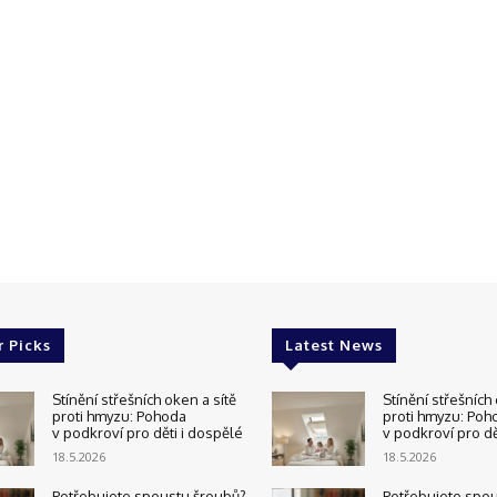
r Picks
Latest News
Stínění střešních oken a sítě
Stínění střešních 
proti hmyzu: Pohoda
proti hmyzu: Poh
v podkroví pro děti i dospělé
v podkroví pro dě
18.5.2026
18.5.2026
Potřebujete spoustu šroubů?
Potřebujete spo