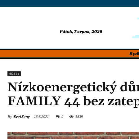
Pátek, 7 srpna, 2026
Bydl
HOBBY
Nízkoenergetický dů
FAMILY 44 bez zatep
By
SvetZeny
16.6.2021
0
1539