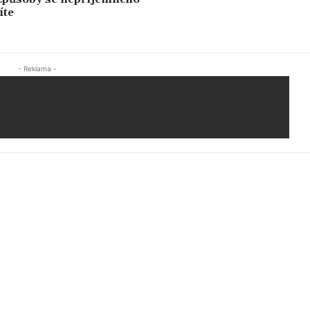
íte
- Reklama -