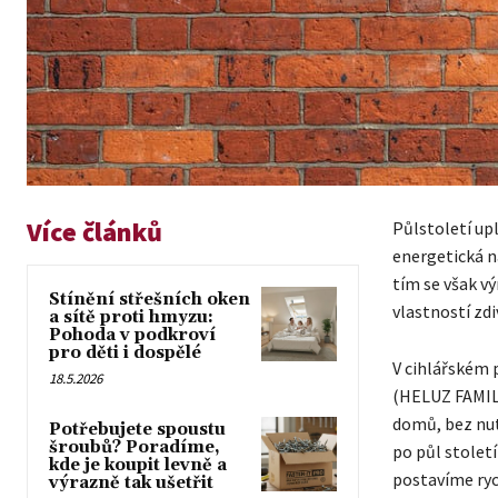
Více článků
Půlstoletí upl
energetická n
tím se však v
Stínění střešních oken
vlastností zd
a sítě proti hmyzu:
Pohoda v podkroví
pro děti i dospělé
V cihlářském p
18.5.2026
(HELUZ FAMILY
domů, bez nut
Potřebujete spoustu
šroubů? Poradíme,
po půl stolet
kde je koupit levně a
postavíme rych
výrazně tak ušetřit