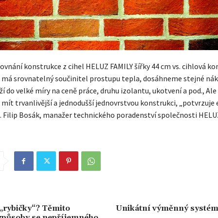
ovnání konstrukce z cihel HELUZ FAMILY šířky 44 cm vs. cihlová ko
 má srovnatelný součinitel prostupu tepla, dosáhneme stejné nák
eží do velké míry na ceně práce, druhu izolantu, ukotvení a pod., Ale
ít trvanlivější a jednodušší jednovrstvou konstrukci, „potvrzuj
 Filip Bosák, manažer technického poradenství společnosti HELU
„rybičky“? Těmito
Unikátní výměnný systém
způsoby se nepříjemného