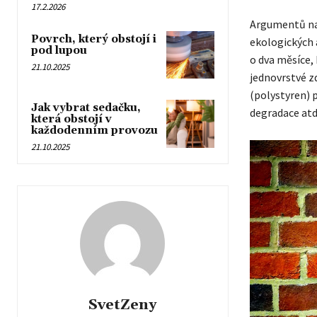
17.2.2026
Argumentů na 
Povrch, který obstojí i
ekologických a
pod lupou
o dva měsíce,
21.10.2025
jednovrstvé zd
(polystyren) 
Jak vybrat sedačku,
degradace atd
která obstojí v
každodenním provozu
21.10.2025
SvetZeny