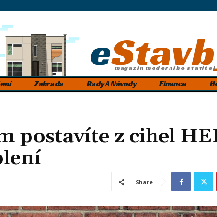
e
Stavb
magazín moderního stavitel
ení
Zahrada
Rady A Návody
Finance
H
m postavíte z cihel H
lení
Share