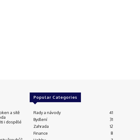
Popular Categories
oken a sítě
Rady a návody
41
oda
Bydlení
31
ti i dospělé
Zahrada
12
Finance
8
ustu šroubů?