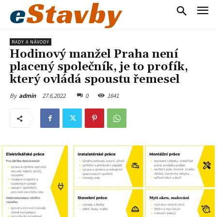
e
Stavby
RADY A NÁVODY
Hodinový manžel Praha není
placený společník, je to profík,
který ovládá spoustu řemesel
27.6.2022
0
1641
By
admin