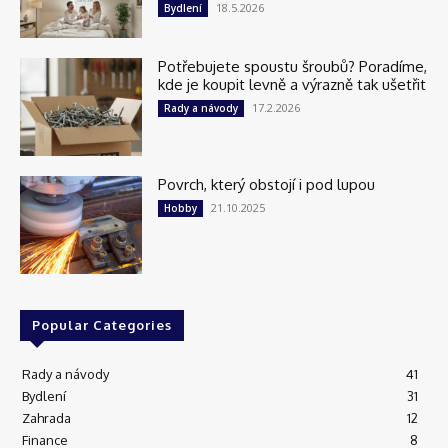
18.5.2026
Bydlení
Potřebujete spoustu šroubů? Poradíme,
kde je koupit levně a výrazně tak ušetřit
17.2.2026
Rady a návody
Povrch, který obstojí i pod lupou
21.10.2025
Hobby
Popular Categories
Rady a návody
41
Bydlení
31
Zahrada
12
Finance
8