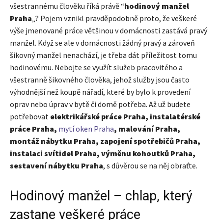
všestrannému člověku říká právě “
hodinový manžel
Praha
„? Pojem vznikl pravděpodobně proto, že veškeré
výše jmenované práce většinou v domácnosti zastává pravý
manžel. Když se ale v domácnosti žádný pravý a zároveň
šikovný manžel nenachází, je třeba dát příležitost tomu
hodinovému. Nebojte se využít služeb pracovitého a
všestranně šikovného člověka, jehož služby jsou často
výhodnější než koupě nářadí, které by bylo k provedení
oprav nebo úprav v bytě či domě potřeba. Až už budete
potřebovat
elektrikářské práce Praha, instalatérské
práce Praha,
mytí oken Praha
, malování Praha,
montáž nábytku Praha, zapojení spotřebičů Praha,
instalaci svítidel Praha, výměnu kohoutků Praha,
sestavení nábytku Praha
, s důvěrou se na něj obraťte.
Hodinový manžel – chlap, který
zastane veškeré práce