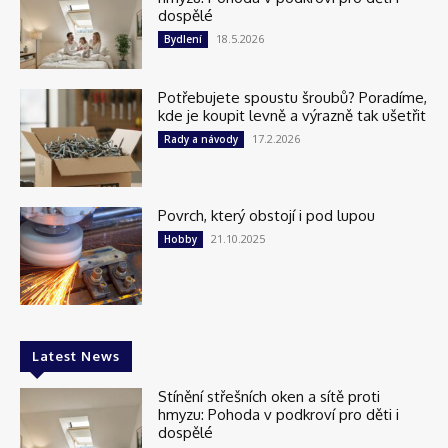
dospělé
18.5.2026
Bydlení
Potřebujete spoustu šroubů? Poradíme,
kde je koupit levně a výrazně tak ušetřit
17.2.2026
Rady a návody
Povrch, který obstojí i pod lupou
21.10.2025
Hobby
Latest News
Stínění střešních oken a sítě proti
hmyzu: Pohoda v podkroví pro děti i
dospělé