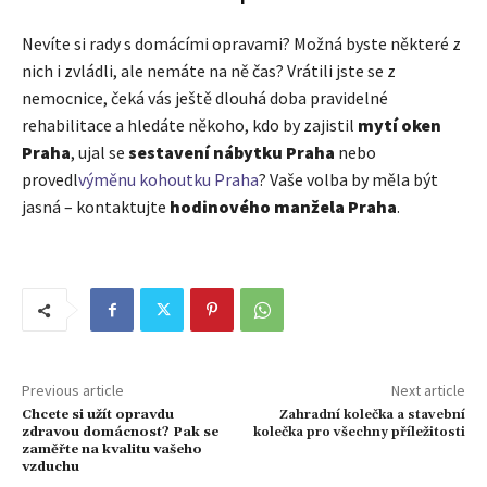
Nevíte si rady s domácími opravami? Možná byste některé z
nich i zvládli, ale nemáte na ně čas? Vrátili jste se z
nemocnice, čeká vás ještě dlouhá doba pravidelné
rehabilitace a hledáte někoho, kdo by zajistil
mytí oken
Praha
, ujal se
sestavení nábytku Praha
nebo
provedl
výměnu kohoutku Praha
? Vaše volba by měla být
jasná – kontaktujte
hodinového manžela Praha
.
Previous article
Next article
Chcete si užít opravdu
Zahradní kolečka a stavební
zdravou domácnost? Pak se
kolečka pro všechny příležitosti
zaměřte na kvalitu vašeho
vzduchu