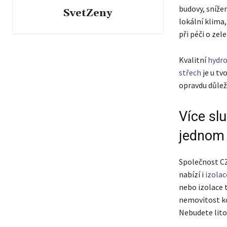
budovy, snížen
SvetZeny
lokální klima,
při péči o ze
Kvalitní
hydro
střech
je u tv
opravdu důlež
Více sl
jednom
Společnost CZ 
nabízí i
izola
nebo izolace t
nemovitost ko
Nebudete lito