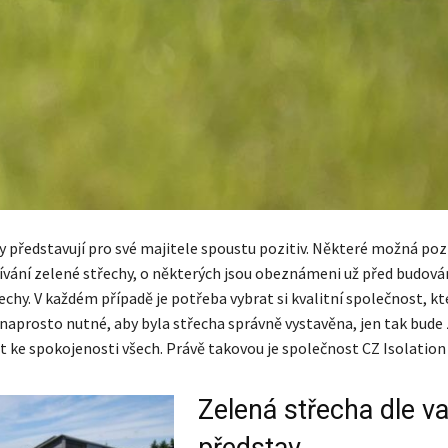
 představují pro své majitele spoustu pozitiv. Některé možná pozna
ání zelené střechy, o některých jsou obeznámeni už před budová
echy. V každém případě je potřeba vybrat si kvalitní společnost, k
 naprosto nutné, aby byla střecha správně vystavěna, jen tak bude
t ke spokojenosti všech. Právě takovou je společnost CZ Isolation s
Zelená střecha dle v
představ