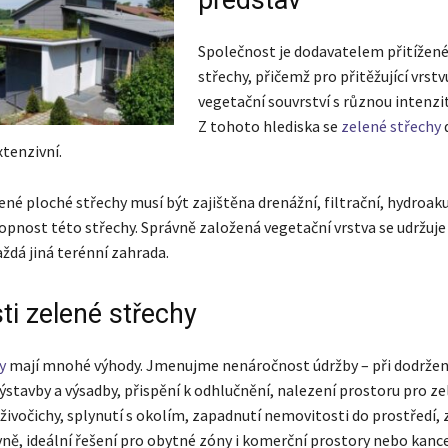
Společnost je dodavatelem přitížen
střechy, přičemž pro přitěžující vrstv
vegetační souvrství s různou intenzi
Z tohoto hlediska se
zelené střechy
d
xtenzivní.
ené ploché střechy musí být zajištěna drenážní, filtrační, hydroak
opnost této střechy. Správně založená vegetační vrstva se udržuje
aždá jiná terénní zahrada.
ti zelené střechy
y
mají mnohé výhody. Jmenujme nenáročnost údržby – při dodržen
ýstavby a výsadby, přispění k odhlučnění, nalezení prostoru pro ze
 živočichy, splynutí s okolím, zapadnutí nemovitosti do prostředí, 
vně, ideální řešení pro obytné zóny i komerční prostory nebo kanc