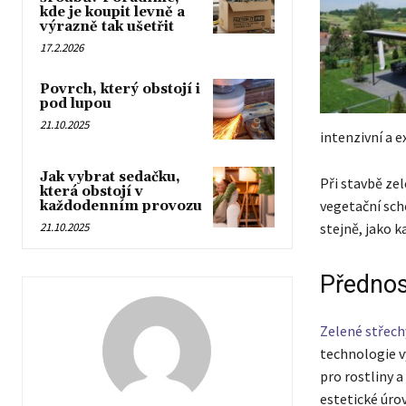
kde je koupit levně a
výrazně tak ušetřit
17.2.2026
Povrch, který obstojí i
pod lupou
21.10.2025
intenzivní a e
Jak vybrat sedačku,
Při stavbě zel
která obstojí v
vegetační sch
každodenním provozu
stejně, jako k
21.10.2025
Přednos
Zelené střech
technologie v
pro rostliny a
estetické úro