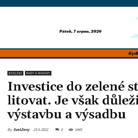
Pátek, 7 srpna, 2026
Bydl
BYDLENÍ
RADY A NÁVODY
Investice do zelené s
litovat. Je však důle
výstavbu a výsadbu
By
SvetZeny
23.5.2022
0
1445