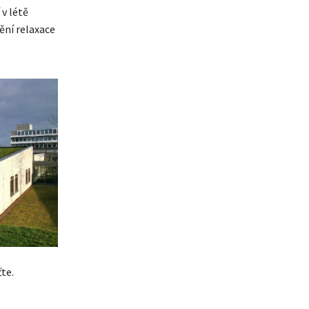
v létě
tění relaxace
te.