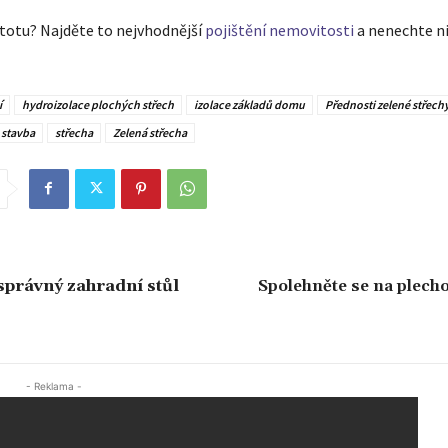
stotu? Najděte to nejvhodnější
pojištění nemovitosti
a nenechte n
í
hydroizolace plochých střech
izolace základů domu
Přednosti zelené střech
stavba
střecha
Zelená střecha
správný zahradní stůl
Spolehněte se na plech
- Reklama -