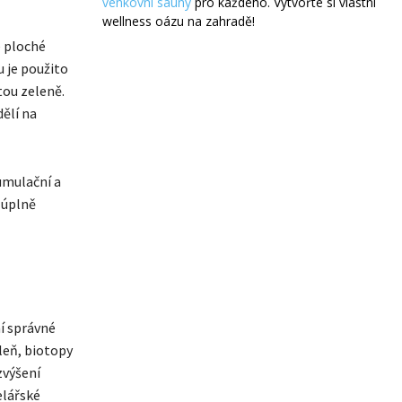
venkovní sauny
pro každého. Vytvořte si vlastní
wellness oázu na zahradě!
é ploché
u je použito
tou zeleně.
ělí na
umulační a
 úplně
í správné
leň, biotopy
zvýšení
elářské