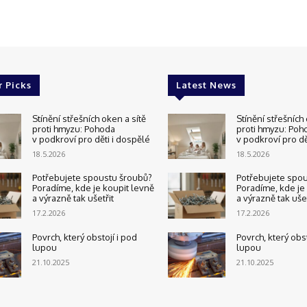
r Picks
Latest News
Stínění střešních oken a sítě
Stínění střešních 
proti hmyzu: Pohoda
proti hmyzu: Poh
v podkroví pro děti i dospělé
v podkroví pro dě
18.5.2026
18.5.2026
Potřebujete spoustu šroubů?
Potřebujete spo
Poradíme, kde je koupit levně
Poradíme, kde je
a výrazně tak ušetřit
a výrazně tak ušet
17.2.2026
17.2.2026
Povrch, který obstojí i pod
Povrch, který obst
lupou
lupou
21.10.2025
21.10.2025