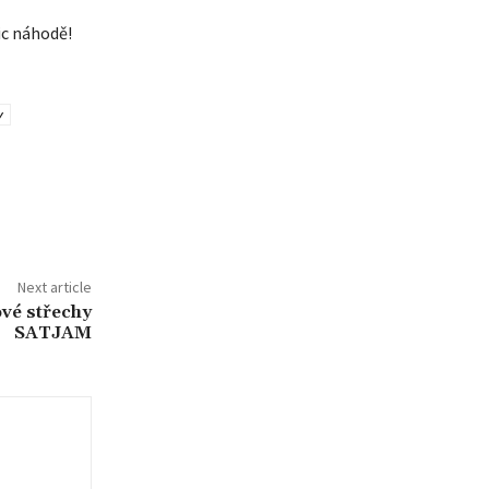
ic náhodě!
y
Next article
ové střechy
SATJAM