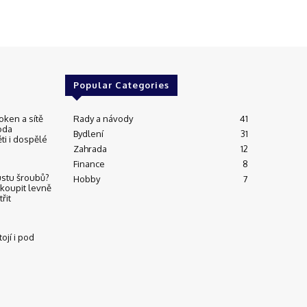
Popular Categories
oken a sítě
Rady a návody
41
oda
Bydlení
31
ti i dospělé
Zahrada
12
Finance
8
ustu šroubů?
Hobby
7
 koupit levně
řit
ojí i pod