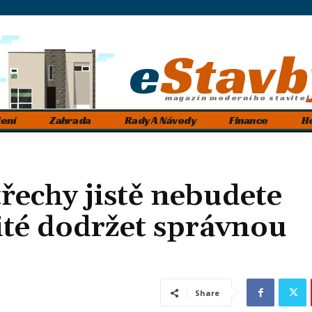
e
Stavb
magazín moderního stavitel
ení
Zahrada
Rady A Návody
Finance
H
třechy jistě nebudete
žité dodržet správnou
Share