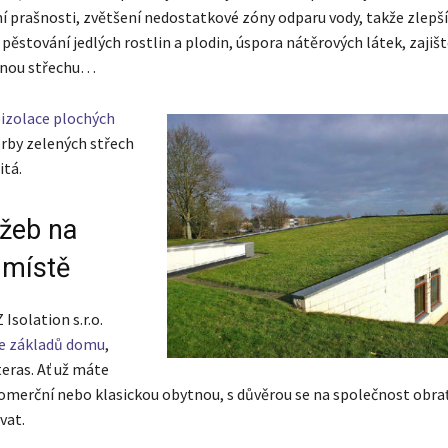
í prašnosti, zvětšení nedostatkové zóny odparu vody, takže zlepší 
 pěstování jedlých rostlin a plodin, úspora nátěrových látek, zajiš
lenou střechu…
izolace plochých
orby zelených střech
itá.
užeb na
 místě
Isolation s.r.o.
ce základů domu
,
eras. Ať už máte
merční nebo klasickou obytnou, s důvěrou se na společnost obrať
vat.