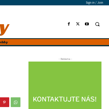
Sign in / Join
y
e
obby
- Reklama -