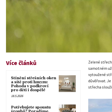
Více článků
Zelené střechy
samotném užív
vytoužené stř
Stínění střešních oken
důvěřovat. Je
a sítě proti hmyzu:
Pohoda v podkroví
střecha slouži
pro děti i dospělé
18.5.2026
Potřebujete spoustu
šroubů? Poradíme,