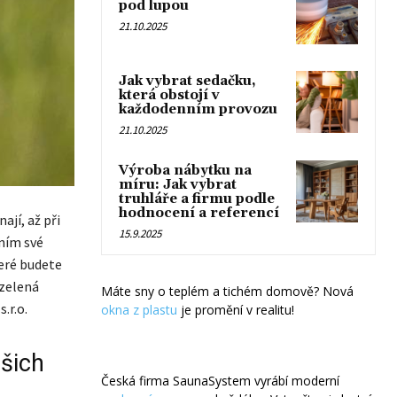
pod lupou
21.10.2025
Jak vybrat sedačku,
která obstojí v
každodenním provozu
21.10.2025
Výroba nábytku na
míru: Jak vybrat
truhláře a firmu podle
hodnocení a referencí
jí, až při
15.9.2025
ním své
teré budete
 zelená
Máte sny o teplém a tichém domově? Nová
.r.o.
okna z plastu
je promění v realitu!
ašich
Česká firma SaunaSystem vyrábí moderní