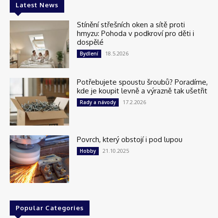
Latest News
Stínění střešních oken a sítě proti
hmyzu: Pohoda v podkroví pro děti i
dospělé
18.5.2026
Bydlení
Potřebujete spoustu šroubů? Poradíme,
kde je koupit levně a výrazně tak ušetřit
17.2.2026
Rady a návody
Povrch, který obstojí i pod lupou
21.10.2025
Hobby
Popular Categories