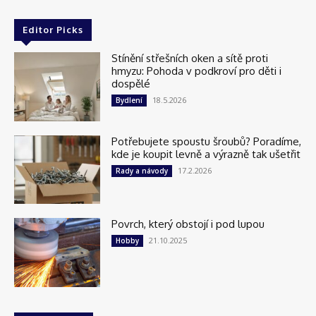
Editor Picks
Stínění střešních oken a sítě proti
hmyzu: Pohoda v podkroví pro děti i
dospělé
18.5.2026
Bydlení
Potřebujete spoustu šroubů? Poradíme,
kde je koupit levně a výrazně tak ušetřit
17.2.2026
Rady a návody
Povrch, který obstojí i pod lupou
21.10.2025
Hobby