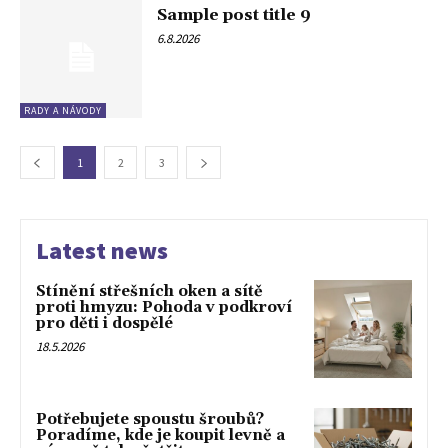
Sample post title 9
6.8.2026
RADY A NÁVODY
1
2
3
Latest news
Stínění střešních oken a sítě
proti hmyzu: Pohoda v podkroví
pro děti i dospělé
18.5.2026
Potřebujete spoustu šroubů?
Poradíme, kde je koupit levně a