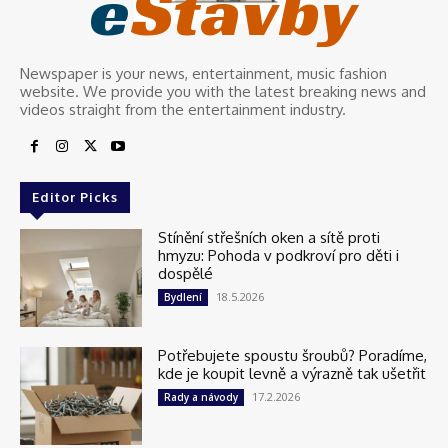
e
Stavby
Newspaper is your news, entertainment, music fashion
website. We provide you with the latest breaking news and
videos straight from the entertainment industry.
Editor Picks
Stínění střešních oken a sítě proti
hmyzu: Pohoda v podkroví pro děti i
dospělé
18.5.2026
Bydlení
Potřebujete spoustu šroubů? Poradíme,
kde je koupit levně a výrazně tak ušetřit
17.2.2026
Rady a návody