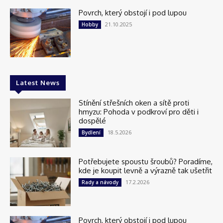
Povrch, který obstojí i pod lupou
21.10.2025
Hobby
Latest News
Stínění střešních oken a sítě proti
hmyzu: Pohoda v podkroví pro děti i
dospělé
18.5.2026
Bydlení
Potřebujete spoustu šroubů? Poradíme,
kde je koupit levně a výrazně tak ušetřit
17.2.2026
Rady a návody
Povrch, který obstojí i pod lupou