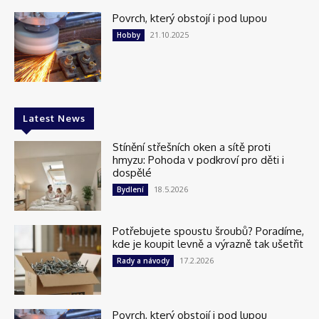
Povrch, který obstojí i pod lupou
21.10.2025
Hobby
Latest News
Stínění střešních oken a sítě proti
hmyzu: Pohoda v podkroví pro děti i
dospělé
18.5.2026
Bydlení
Potřebujete spoustu šroubů? Poradíme,
kde je koupit levně a výrazně tak ušetřit
17.2.2026
Rady a návody
Povrch, který obstojí i pod lupou