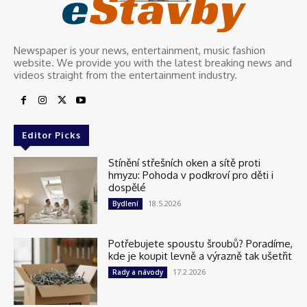
e
Stavby
Newspaper is your news, entertainment, music fashion
website. We provide you with the latest breaking news and
videos straight from the entertainment industry.
Editor Picks
Stínění střešních oken a sítě proti
hmyzu: Pohoda v podkroví pro děti i
dospělé
18.5.2026
Bydlení
Potřebujete spoustu šroubů? Poradíme,
kde je koupit levně a výrazně tak ušetřit
17.2.2026
Rady a návody