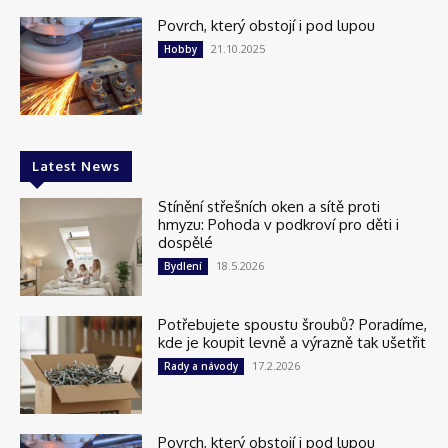
Povrch, který obstojí i pod lupou
21.10.2025
Hobby
Latest News
Stínění střešních oken a sítě proti
hmyzu: Pohoda v podkroví pro děti i
dospělé
18.5.2026
Bydlení
Potřebujete spoustu šroubů? Poradíme,
kde je koupit levně a výrazně tak ušetřit
17.2.2026
Rady a návody
Povrch, který obstojí i pod lupou