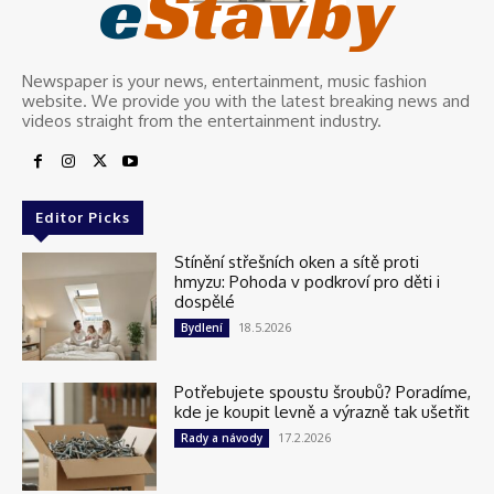
e
Stavby
Newspaper is your news, entertainment, music fashion
website. We provide you with the latest breaking news and
videos straight from the entertainment industry.
Editor Picks
Stínění střešních oken a sítě proti
hmyzu: Pohoda v podkroví pro děti i
dospělé
18.5.2026
Bydlení
Potřebujete spoustu šroubů? Poradíme,
kde je koupit levně a výrazně tak ušetřit
17.2.2026
Rady a návody