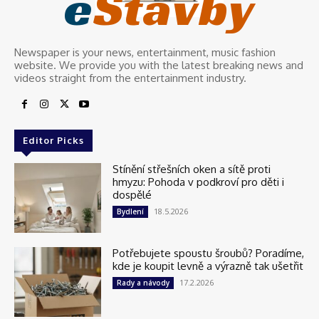
e
Stavby
Newspaper is your news, entertainment, music fashion
website. We provide you with the latest breaking news and
videos straight from the entertainment industry.
Editor Picks
Stínění střešních oken a sítě proti
hmyzu: Pohoda v podkroví pro děti i
dospělé
18.5.2026
Bydlení
Potřebujete spoustu šroubů? Poradíme,
kde je koupit levně a výrazně tak ušetřit
17.2.2026
Rady a návody