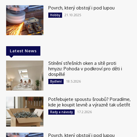
Povrch, který obstojí i pod lupou
21.10.2025
Hobby
Latest News
Stínění střešních oken a sítě proti
hmyzu: Pohoda v podkroví pro děti i
dospělé
18.5.2026
Bydlení
Potřebujete spoustu šroubů? Poradíme,
kde je koupit levně a výrazně tak ušetřit
17.2.2026
Rady a návody
Povrch, který obstojí i pod lupou