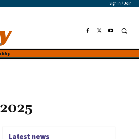
Sign in / Join
y
e
obby
 2025
Latest news