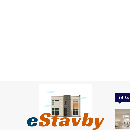
Edito
e
Stavby