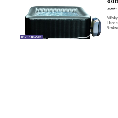
do
admin
Vířivk
Hanscr
širokou
RADY A NÁVODY