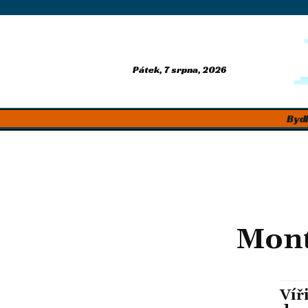
Pátek, 7 srpna, 2026
Bydl
Mont
Víř