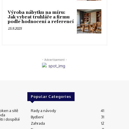
Výroba nábytku na míru:
Jak vybrat truhláře a firmu
podle hodnocení a referencí
15.9.2025
- Advertisement -
Popular Categories
oken a sítě
Rady a návody
41
oda
Bydlení
31
ti i dospělé
Zahrada
12