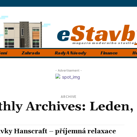
e
Stavb
magazín moderního stavitel
ení
Zahrada
Rady A Návody
Finance
H
- Advertisement -
ARCHIVE
hly Archives: Leden,
ivky Hanscraft – příjemná relaxace