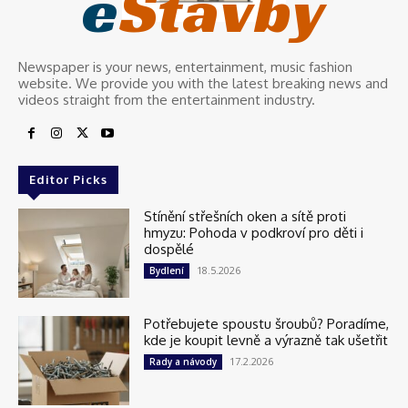
e
Stavby
Newspaper is your news, entertainment, music fashion
website. We provide you with the latest breaking news and
videos straight from the entertainment industry.
Editor Picks
Stínění střešních oken a sítě proti
hmyzu: Pohoda v podkroví pro děti i
dospělé
18.5.2026
Bydlení
Potřebujete spoustu šroubů? Poradíme,
kde je koupit levně a výrazně tak ušetřit
17.2.2026
Rady a návody