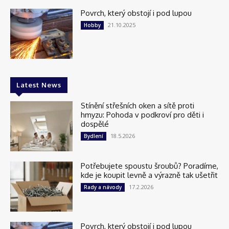
Povrch, který obstojí i pod lupou
21.10.2025
Hobby
Latest News
Stínění střešních oken a sítě proti
hmyzu: Pohoda v podkroví pro děti i
dospělé
18.5.2026
Bydlení
Potřebujete spoustu šroubů? Poradíme,
kde je koupit levně a výrazně tak ušetřit
17.2.2026
Rady a návody
Povrch, který obstojí i pod lupou