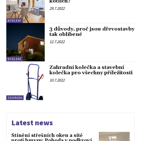
kotlích?
29.7.2022
BYDLENÍ
3 důvody, proč jsou dřevostavby
tak oblíbené
12.7.2022
BYDLENÍ
Zahradní kolečka a stavební
kolečka pro všechny příležitosti
10.7.2022
ZAHRADA
Latest news
Stínění střešních oken a sítě
proti hmyzu: Pohoda v podkroví