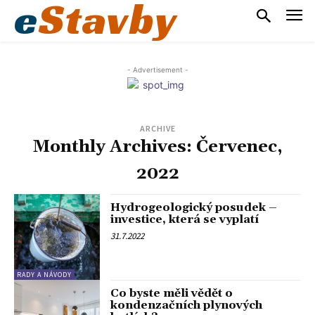
e
Stavby
- Advertisement -
ARCHIVE
Monthly Archives: Červenec,
2022
Hydrogeologický posudek –
investice, která se vyplatí
31.7.2022
RADY A NÁVODY
Co byste měli vědět o
kondenzačních plynových