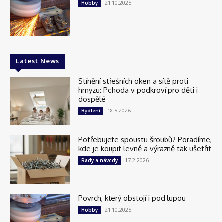
21.10.2025
Hobby
Latest News
Stínění střešních oken a sítě proti
hmyzu: Pohoda v podkroví pro děti i
dospělé
18.5.2026
Bydlení
Potřebujete spoustu šroubů? Poradíme,
kde je koupit levně a výrazně tak ušetřit
17.2.2026
Rady a návody
Povrch, který obstojí i pod lupou
21.10.2025
Hobby